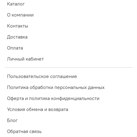
Каталог
интенсивного потоотделения или 2-х часов
непрерывного пребывания на солнце умойтесь чистой
О компании
водой и нанесите средство повторно (требование
Всемирной Организации Здравоохранения).
Контакты
Не использовать для зоны вокруг глаз.
Доставка
Противопоказания: аллергические реакции на
Оплата
компоненты крем-флюида.
Личный кабинет
Пользовательское соглашение
Политика обработки персональных данных
Оферта и политика конфиденциальности
Условия обмена и возврата
Блог
Обратная связь