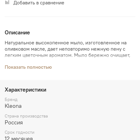
Добавить в сравнение
Описание
Натуральное высокопенное мыло, изготовленное на
оливковом масле, дает неповторимо нежную пену с
легким цветочным ароматом. Мыло бережно очищает,
сохраняя естественную увлажненность кожи.
Показать полностью
Уменьшает раздражение, делает ее мягкой, эластичной,
бархатистой. Наполненное ценным маслом алтайской
облепихи холодного отжима, ускоряет регенерацию и
заживляет микротравмы. Подходит для ежедневного
Характеристики
умывания. Бережно ухаживает за проблемной кожей.
Деликатное средство для интимной гигиены.
Бренд
Kleona
Состав:
омыленная смесь оливкового масла и масла
Страна производства
авокадо, вода, масло алтайской облепихи холодного
Россия
отжима, витамин Е, эфирное масло иланг-иланга,
эфирное масло лаванды.
Срок годности
12 месяцев